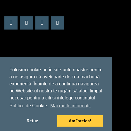
Social media
Program
Luni - Vineri
09:30 - 20:30
Contact
Folosim cookie-uri în site-urile noastre pentru
Str. Arh. Ion Mincu, nr. 29 bis,
a ne asigura că aveți parte de cea mai bună
apt. 1, sector 1, Bucuresti
experiență. Înainte de a continua navigarea
pe Website-ul nostru te rugăm să aloci timpul
Telefon: 021 222 20 70
necesar pentru a citi și înțelege conținutul
Mobil: 0799 303 202
Politicii de Cookie.
Mai multe informații
Refuz
Am înțeles!